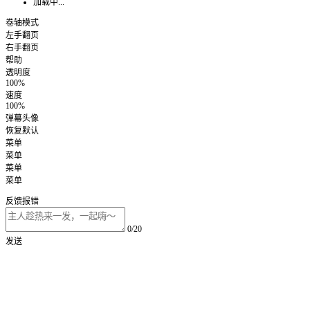
加载中...
卷轴模式
左手翻页
右手翻页
帮助
透明度
100%
速度
100%
弹幕头像
恢复默认
菜单
菜单
菜单
菜单
反馈报错
0/20
发送