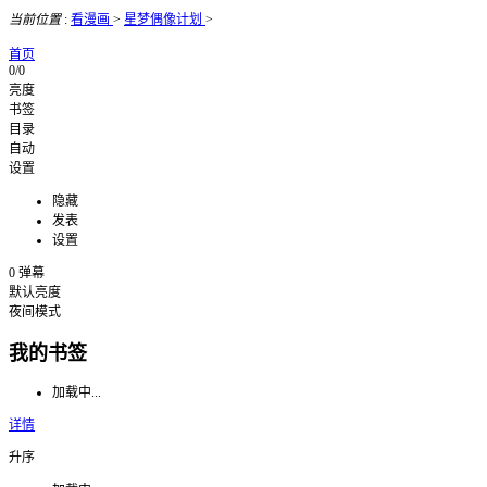
当前位置
:
看漫画
>
星梦偶像计划
>
首页
0/0
亮度
书签
目录
自动
设置
隐藏
发表
设置
0
弹幕
默认亮度
夜间模式
我的书签
加载中...
详情
升序