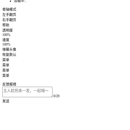
加载中...
卷轴模式
左手翻页
右手翻页
帮助
透明度
100%
速度
100%
弹幕头像
恢复默认
菜单
菜单
菜单
菜单
反馈报错
0/20
发送