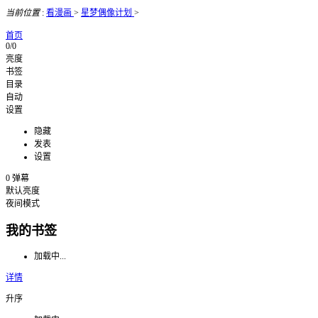
当前位置
:
看漫画
>
星梦偶像计划
>
首页
0/0
亮度
书签
目录
自动
设置
隐藏
发表
设置
0
弹幕
默认亮度
夜间模式
我的书签
加载中...
详情
升序