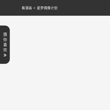
看漫画
>
星梦偶像计划
猜
你
喜
欢