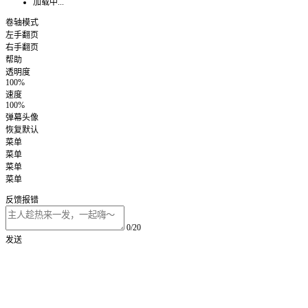
加载中...
卷轴模式
左手翻页
右手翻页
帮助
透明度
100%
速度
100%
弹幕头像
恢复默认
菜单
菜单
菜单
菜单
反馈报错
0/20
发送