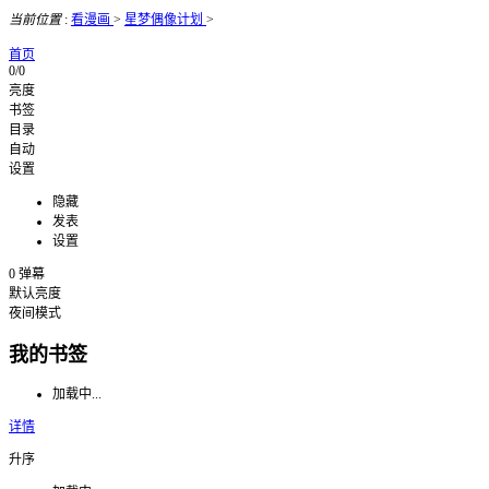
当前位置
:
看漫画
>
星梦偶像计划
>
首页
0/0
亮度
书签
目录
自动
设置
隐藏
发表
设置
0
弹幕
默认亮度
夜间模式
我的书签
加载中...
详情
升序