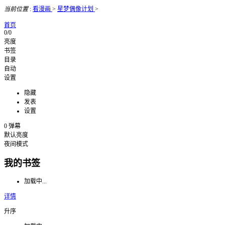
当前位置
:
看漫画
>
星梦偶像计划
>
首页
0/0
亮度
书签
目录
自动
设置
隐藏
发表
设置
0
弹幕
默认亮度
夜间模式
我的书签
加载中...
详情
升序