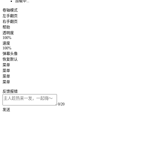
加载中...
卷轴模式
左手翻页
右手翻页
帮助
透明度
100%
速度
100%
弹幕头像
恢复默认
菜单
菜单
菜单
菜单
反馈报错
0/20
发送