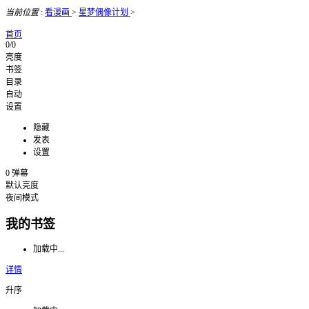
当前位置
:
看漫画
>
星梦偶像计划
>
首页
0/0
亮度
书签
目录
自动
设置
隐藏
发表
设置
0
弹幕
默认亮度
夜间模式
我的书签
加载中...
详情
升序