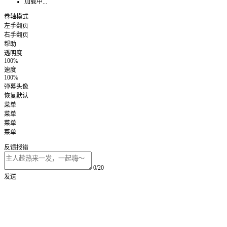
加载中...
卷轴模式
左手翻页
右手翻页
帮助
透明度
100%
速度
100%
弹幕头像
恢复默认
菜单
菜单
菜单
菜单
反馈报错
0/20
发送