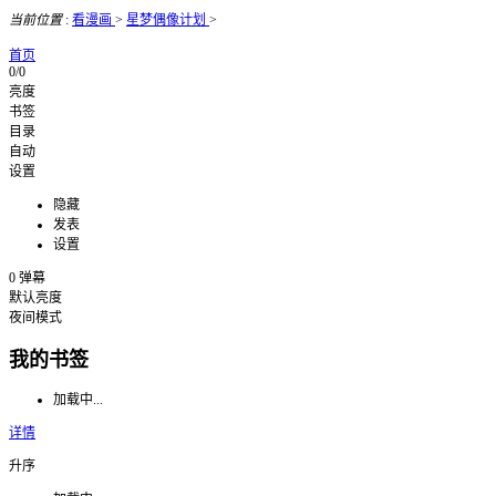
当前位置
:
看漫画
>
星梦偶像计划
>
首页
0/0
亮度
书签
目录
自动
设置
隐藏
发表
设置
0
弹幕
默认亮度
夜间模式
我的书签
加载中...
详情
升序