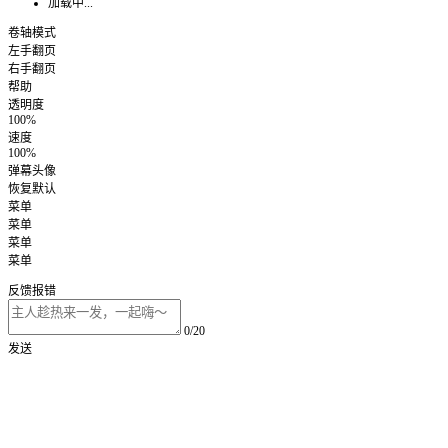
加载中...
卷轴模式
左手翻页
右手翻页
帮助
透明度
100%
速度
100%
弹幕头像
恢复默认
菜单
菜单
菜单
菜单
反馈报错
0/20
发送