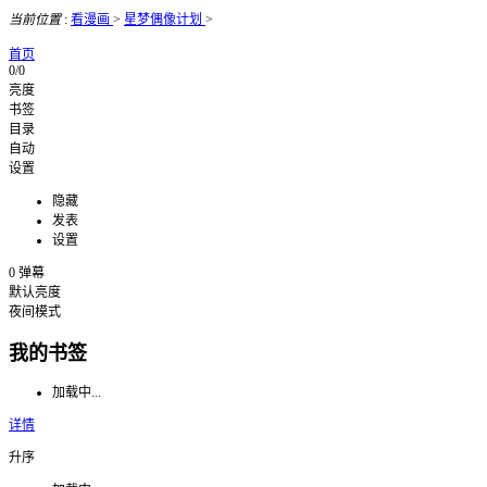
当前位置
:
看漫画
>
星梦偶像计划
>
首页
0/0
亮度
书签
目录
自动
设置
隐藏
发表
设置
0
弹幕
默认亮度
夜间模式
我的书签
加载中...
详情
升序