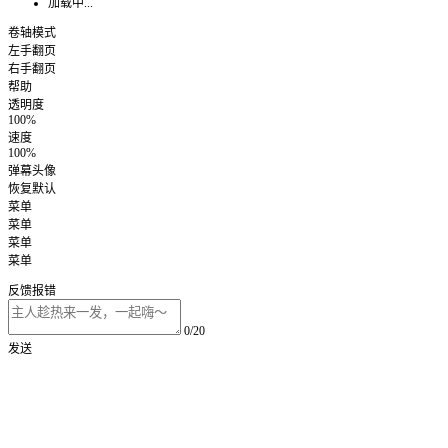
加载中...
卷轴模式
左手翻页
右手翻页
帮助
透明度
100%
速度
100%
弹幕头像
恢复默认
菜单
菜单
菜单
菜单
反馈报错
0/20
发送