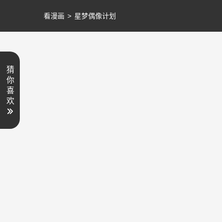
看漫画
>
星梦偶像计划
猜
你
喜
欢