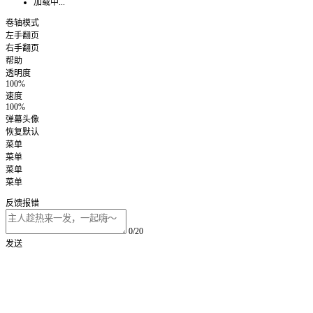
加载中...
卷轴模式
左手翻页
右手翻页
帮助
透明度
100%
速度
100%
弹幕头像
恢复默认
菜单
菜单
菜单
菜单
反馈报错
0/20
发送