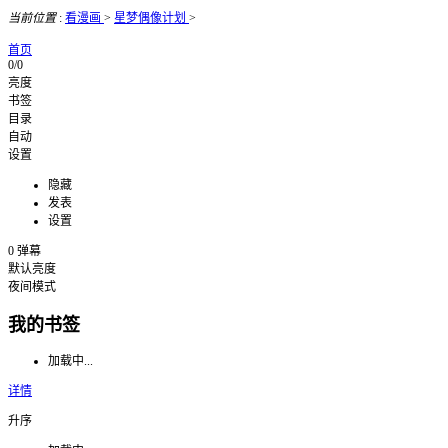
当前位置
:
看漫画
>
星梦偶像计划
>
首页
0/0
亮度
书签
目录
自动
设置
隐藏
发表
设置
0
弹幕
默认亮度
夜间模式
我的书签
加载中...
详情
升序