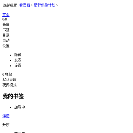
当前位置
:
看漫画
>
星梦偶像计划
>
首页
0/0
亮度
书签
目录
自动
设置
隐藏
发表
设置
0
弹幕
默认亮度
夜间模式
我的书签
加载中...
详情
升序