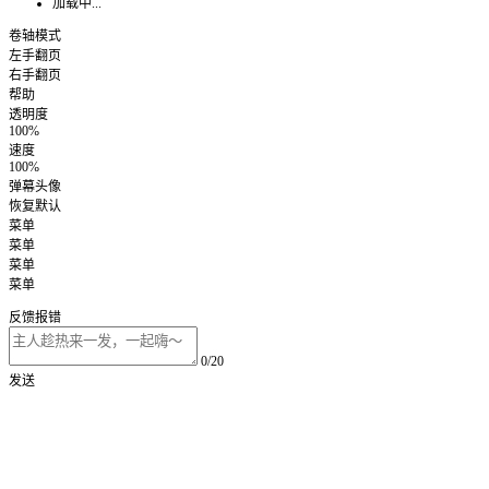
加载中...
卷轴模式
左手翻页
右手翻页
帮助
透明度
100%
速度
100%
弹幕头像
恢复默认
菜单
菜单
菜单
菜单
反馈报错
0/20
发送