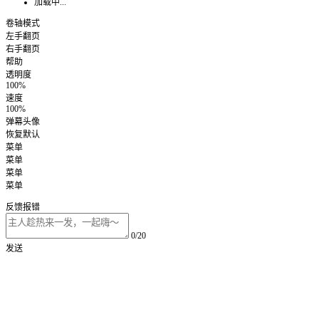
加载中...
卷轴模式
左手翻页
右手翻页
帮助
透明度
100%
速度
100%
弹幕头像
恢复默认
菜单
菜单
菜单
菜单
反馈报错
0/20
发送