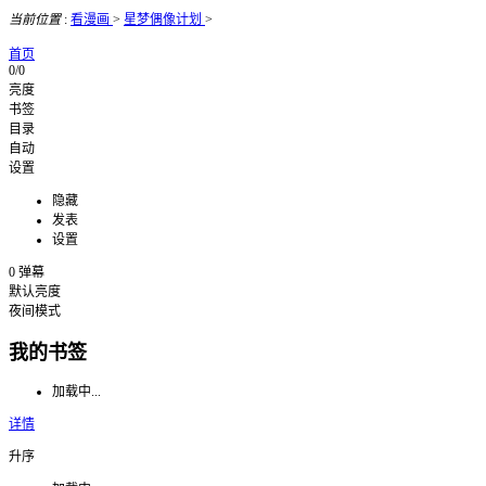
当前位置
:
看漫画
>
星梦偶像计划
>
首页
0/0
亮度
书签
目录
自动
设置
隐藏
发表
设置
0
弹幕
默认亮度
夜间模式
我的书签
加载中...
详情
升序