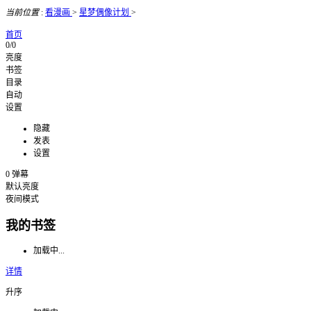
当前位置
:
看漫画
>
星梦偶像计划
>
首页
0/0
亮度
书签
目录
自动
设置
隐藏
发表
设置
0
弹幕
默认亮度
夜间模式
我的书签
加载中...
详情
升序