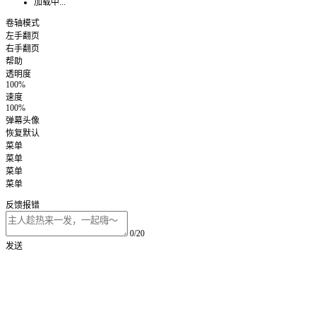
加载中...
卷轴模式
左手翻页
右手翻页
帮助
透明度
100%
速度
100%
弹幕头像
恢复默认
菜单
菜单
菜单
菜单
反馈报错
0/20
发送