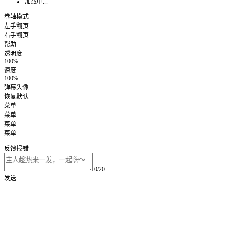
加载中...
卷轴模式
左手翻页
右手翻页
帮助
透明度
100%
速度
100%
弹幕头像
恢复默认
菜单
菜单
菜单
菜单
反馈报错
0/20
发送