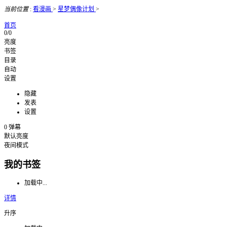
当前位置
:
看漫画
>
星梦偶像计划
>
首页
0/0
亮度
书签
目录
自动
设置
隐藏
发表
设置
0
弹幕
默认亮度
夜间模式
我的书签
加载中...
详情
升序