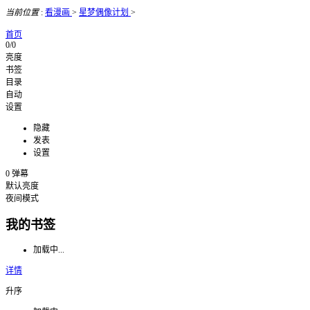
当前位置
:
看漫画
>
星梦偶像计划
>
首页
0/0
亮度
书签
目录
自动
设置
隐藏
发表
设置
0
弹幕
默认亮度
夜间模式
我的书签
加载中...
详情
升序