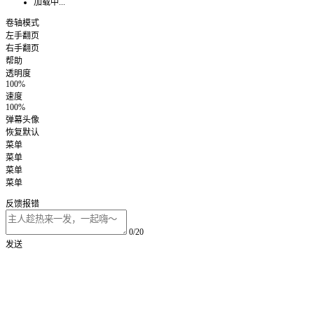
加载中...
卷轴模式
左手翻页
右手翻页
帮助
透明度
100%
速度
100%
弹幕头像
恢复默认
菜单
菜单
菜单
菜单
反馈报错
0/20
发送