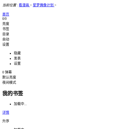
当前位置
:
看漫画
>
星梦偶像计划
>
首页
0/0
亮度
书签
目录
自动
设置
隐藏
发表
设置
0
弹幕
默认亮度
夜间模式
我的书签
加载中...
详情
升序