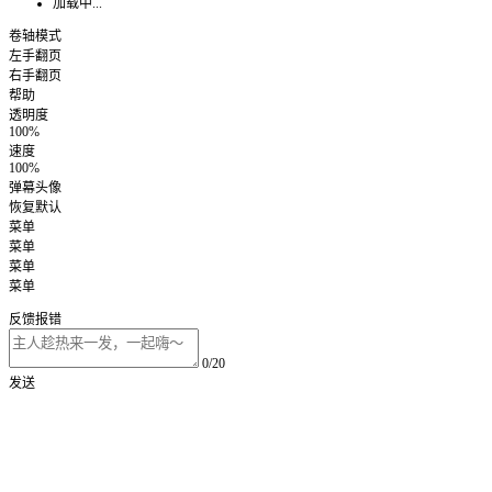
加载中...
卷轴模式
左手翻页
右手翻页
帮助
透明度
100%
速度
100%
弹幕头像
恢复默认
菜单
菜单
菜单
菜单
反馈报错
0/20
发送