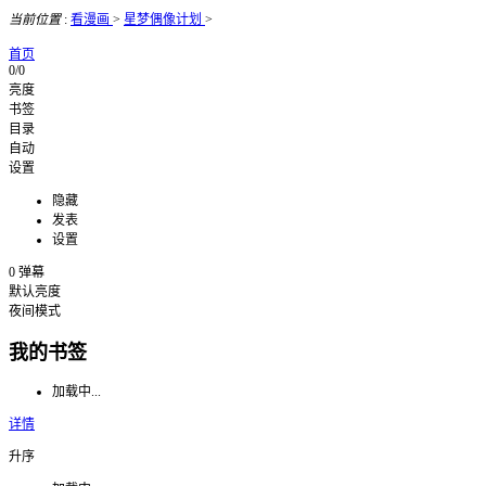
当前位置
:
看漫画
>
星梦偶像计划
>
首页
0/0
亮度
书签
目录
自动
设置
隐藏
发表
设置
0
弹幕
默认亮度
夜间模式
我的书签
加载中...
详情
升序