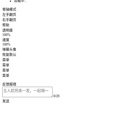
加载中...
卷轴模式
左手翻页
右手翻页
帮助
透明度
100%
速度
100%
弹幕头像
恢复默认
菜单
菜单
菜单
菜单
反馈报错
0/20
发送