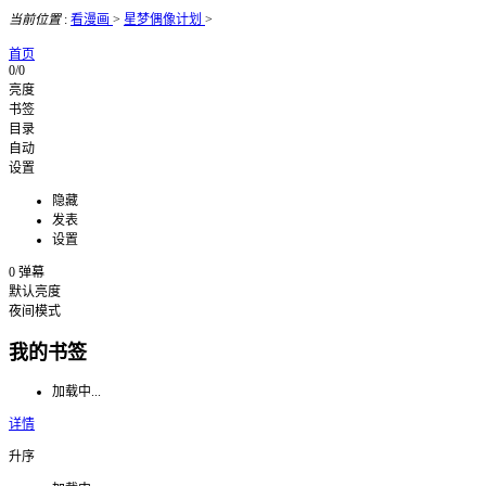
当前位置
:
看漫画
>
星梦偶像计划
>
首页
0/0
亮度
书签
目录
自动
设置
隐藏
发表
设置
0
弹幕
默认亮度
夜间模式
我的书签
加载中...
详情
升序