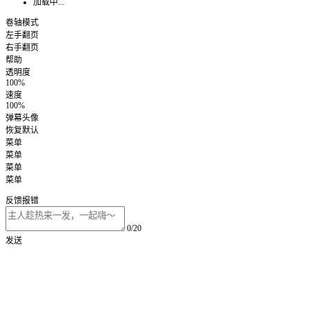
加载中...
卷轴模式
左手翻页
右手翻页
帮助
透明度
100%
速度
100%
弹幕头像
恢复默认
菜单
菜单
菜单
菜单
反馈报错
0/20
发送