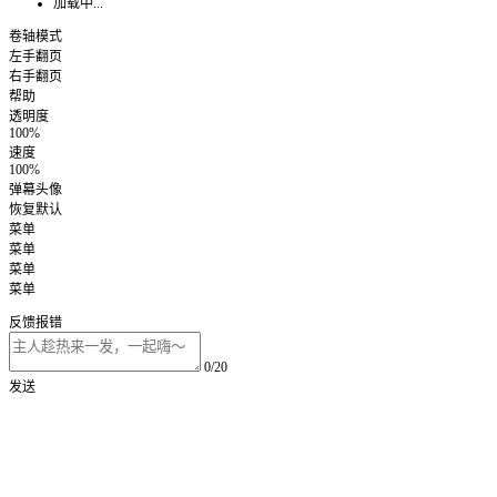
加载中...
卷轴模式
左手翻页
右手翻页
帮助
透明度
100%
速度
100%
弹幕头像
恢复默认
菜单
菜单
菜单
菜单
反馈报错
0/20
发送