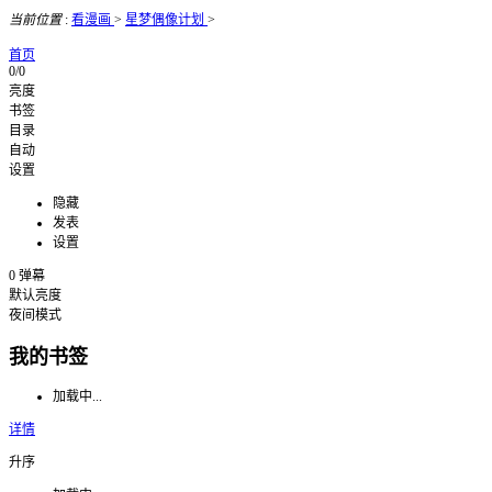
当前位置
:
看漫画
>
星梦偶像计划
>
首页
0/0
亮度
书签
目录
自动
设置
隐藏
发表
设置
0
弹幕
默认亮度
夜间模式
我的书签
加载中...
详情
升序