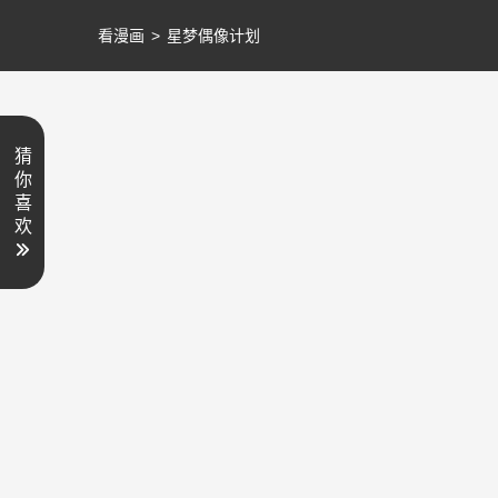
看漫画
>
星梦偶像计划
猜
你
喜
欢