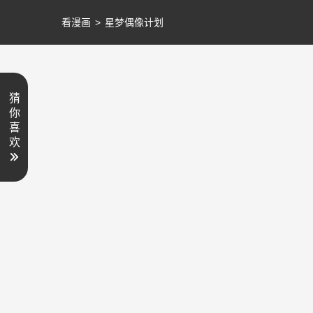
看漫画
>
星梦偶像计划
猜
你
喜
欢