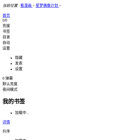
当前位置
:
看漫画
>
星梦偶像计划
>
首页
0/0
亮度
书签
目录
自动
设置
隐藏
发表
设置
0
弹幕
默认亮度
夜间模式
我的书签
加载中...
详情
升序