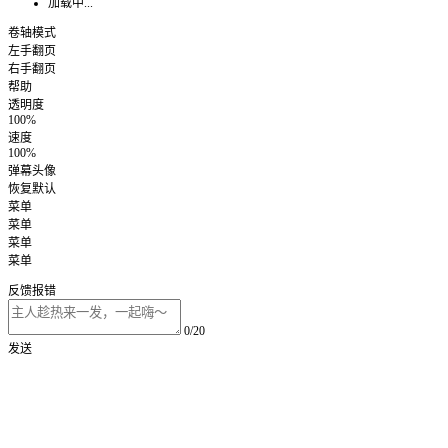
加载中...
卷轴模式
左手翻页
右手翻页
帮助
透明度
100%
速度
100%
弹幕头像
恢复默认
菜单
菜单
菜单
菜单
反馈报错
0/20
发送