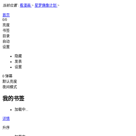
当前位置
:
看漫画
>
星梦偶像计划
>
首页
0/0
亮度
书签
目录
自动
设置
隐藏
发表
设置
0
弹幕
默认亮度
夜间模式
我的书签
加载中...
详情
升序