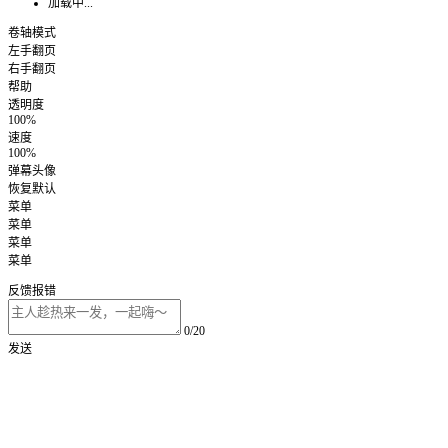
加载中...
卷轴模式
左手翻页
右手翻页
帮助
透明度
100%
速度
100%
弹幕头像
恢复默认
菜单
菜单
菜单
菜单
反馈报错
0/20
发送