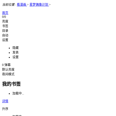
当前位置
:
看漫画
>
星梦偶像计划
>
首页
0/0
亮度
书签
目录
自动
设置
隐藏
发表
设置
0
弹幕
默认亮度
夜间模式
我的书签
加载中...
详情
升序