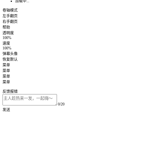
加载中...
卷轴模式
左手翻页
右手翻页
帮助
透明度
100%
速度
100%
弹幕头像
恢复默认
菜单
菜单
菜单
菜单
反馈报错
0/20
发送