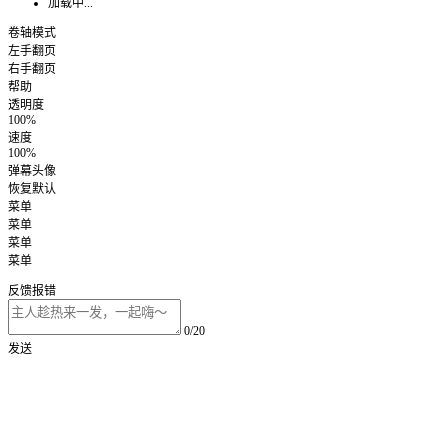
加载中...
卷轴模式
左手翻页
右手翻页
帮助
透明度
100%
速度
100%
弹幕头像
恢复默认
菜单
菜单
菜单
菜单
反馈报错
0/20
发送