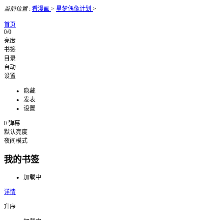
当前位置
:
看漫画
>
星梦偶像计划
>
首页
0/0
亮度
书签
目录
自动
设置
隐藏
发表
设置
0
弹幕
默认亮度
夜间模式
我的书签
加载中...
详情
升序