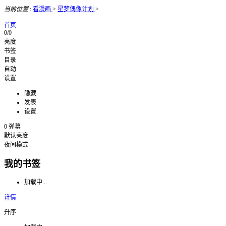
当前位置
:
看漫画
>
星梦偶像计划
>
首页
0/0
亮度
书签
目录
自动
设置
隐藏
发表
设置
0
弹幕
默认亮度
夜间模式
我的书签
加载中...
详情
升序