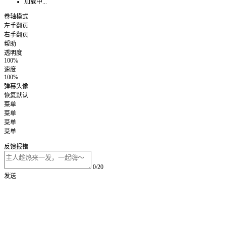
加载中...
卷轴模式
左手翻页
右手翻页
帮助
透明度
100%
速度
100%
弹幕头像
恢复默认
菜单
菜单
菜单
菜单
反馈报错
0/20
发送