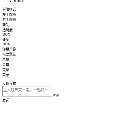
加载中...
卷轴模式
左手翻页
右手翻页
帮助
透明度
100%
速度
100%
弹幕头像
恢复默认
菜单
菜单
菜单
菜单
反馈报错
0/20
发送