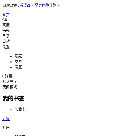
当前位置
:
看漫画
>
星梦偶像计划
>
首页
0/0
亮度
书签
目录
自动
设置
隐藏
发表
设置
0
弹幕
默认亮度
夜间模式
我的书签
加载中...
详情
升序