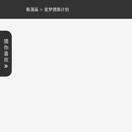
看漫画
>
星梦偶像计划
猜
你
喜
欢