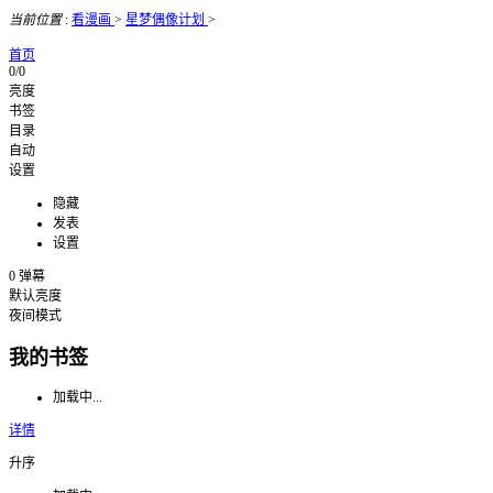
当前位置
:
看漫画
>
星梦偶像计划
>
首页
0/0
亮度
书签
目录
自动
设置
隐藏
发表
设置
0
弹幕
默认亮度
夜间模式
我的书签
加载中...
详情
升序