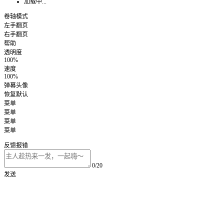
加载中...
卷轴模式
左手翻页
右手翻页
帮助
透明度
100%
速度
100%
弹幕头像
恢复默认
菜单
菜单
菜单
菜单
反馈报错
0/20
发送