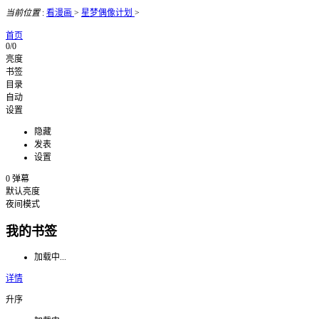
当前位置
:
看漫画
>
星梦偶像计划
>
首页
0/0
亮度
书签
目录
自动
设置
隐藏
发表
设置
0
弹幕
默认亮度
夜间模式
我的书签
加载中...
详情
升序