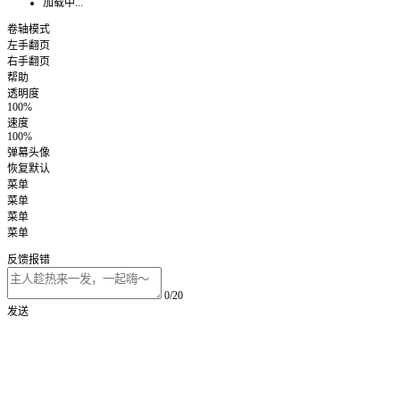
加载中...
卷轴模式
左手翻页
右手翻页
帮助
透明度
100%
速度
100%
弹幕头像
恢复默认
菜单
菜单
菜单
菜单
反馈报错
0/20
发送