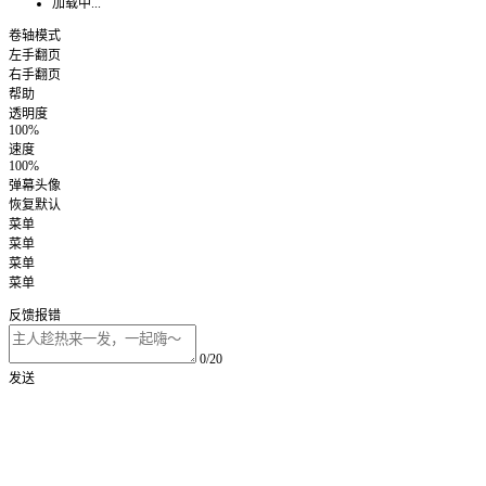
加载中...
卷轴模式
左手翻页
右手翻页
帮助
透明度
100%
速度
100%
弹幕头像
恢复默认
菜单
菜单
菜单
菜单
反馈报错
0/20
发送