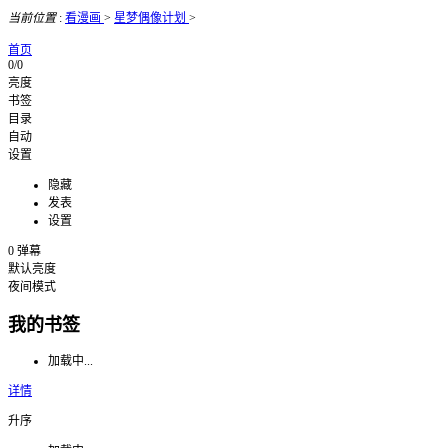
当前位置
:
看漫画
>
星梦偶像计划
>
首页
0/0
亮度
书签
目录
自动
设置
隐藏
发表
设置
0
弹幕
默认亮度
夜间模式
我的书签
加载中...
详情
升序