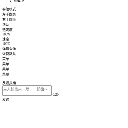
加载中...
卷轴模式
左手翻页
右手翻页
帮助
透明度
100%
速度
100%
弹幕头像
恢复默认
菜单
菜单
菜单
菜单
反馈报错
0/20
发送