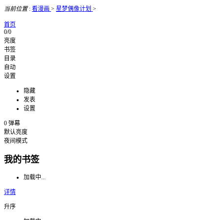
当前位置
:
看漫画
>
星梦偶像计划
>
首页
0/0
亮度
书签
目录
自动
设置
隐藏
发表
设置
0
弹幕
默认亮度
夜间模式
我的书签
加载中...
详情
升序