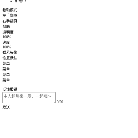
加载中...
卷轴模式
左手翻页
右手翻页
帮助
透明度
100%
速度
100%
弹幕头像
恢复默认
菜单
菜单
菜单
菜单
反馈报错
0/20
发送