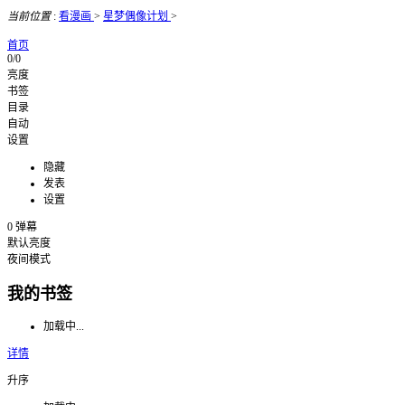
当前位置
:
看漫画
>
星梦偶像计划
>
首页
0/0
亮度
书签
目录
自动
设置
隐藏
发表
设置
0
弹幕
默认亮度
夜间模式
我的书签
加载中...
详情
升序