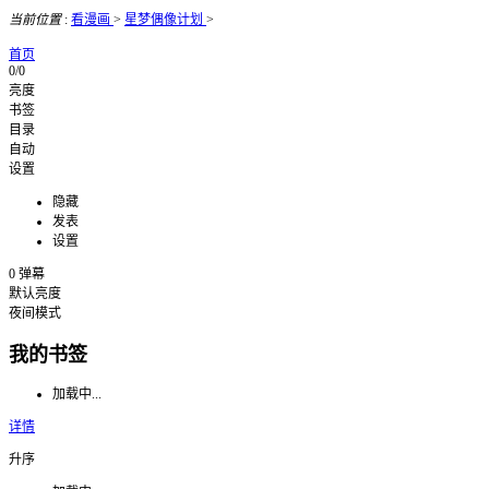
当前位置
:
看漫画
>
星梦偶像计划
>
首页
0/0
亮度
书签
目录
自动
设置
隐藏
发表
设置
0
弹幕
默认亮度
夜间模式
我的书签
加载中...
详情
升序