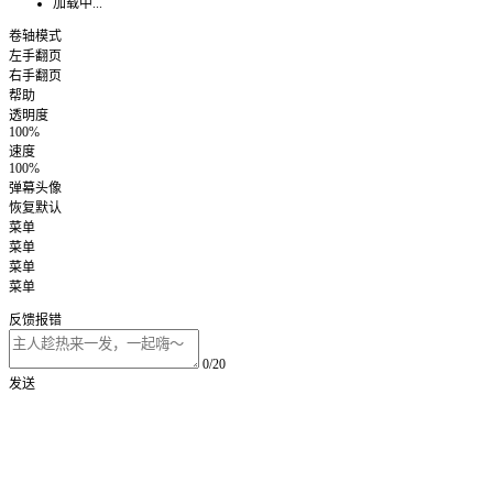
加载中...
卷轴模式
左手翻页
右手翻页
帮助
透明度
100%
速度
100%
弹幕头像
恢复默认
菜单
菜单
菜单
菜单
反馈报错
0/20
发送