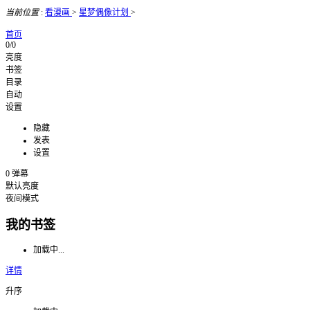
当前位置
:
看漫画
>
星梦偶像计划
>
首页
0/0
亮度
书签
目录
自动
设置
隐藏
发表
设置
0
弹幕
默认亮度
夜间模式
我的书签
加载中...
详情
升序