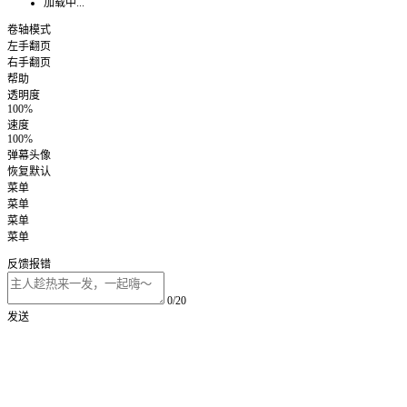
加载中...
卷轴模式
左手翻页
右手翻页
帮助
透明度
100%
速度
100%
弹幕头像
恢复默认
菜单
菜单
菜单
菜单
反馈报错
0/20
发送