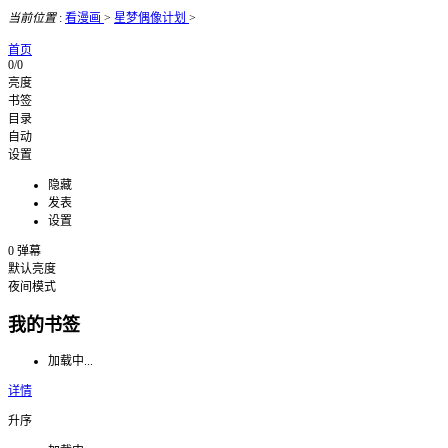
当前位置
:
看漫画
>
星梦偶像计划
>
首页
0/0
亮度
书签
目录
自动
设置
隐藏
发表
设置
0
弹幕
默认亮度
夜间模式
我的书签
加载中...
详情
升序