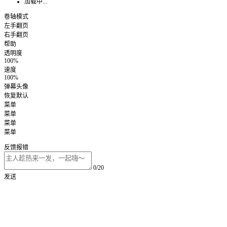
加载中...
卷轴模式
左手翻页
右手翻页
帮助
透明度
100%
速度
100%
弹幕头像
恢复默认
菜单
菜单
菜单
菜单
反馈报错
0/20
发送