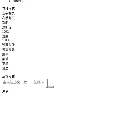
加载中...
卷轴模式
左手翻页
右手翻页
帮助
透明度
100%
速度
100%
弹幕头像
恢复默认
菜单
菜单
菜单
菜单
反馈报错
0/20
发送