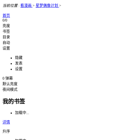
当前位置
:
看漫画
>
星梦偶像计划
>
首页
0/0
亮度
书签
目录
自动
设置
隐藏
发表
设置
0
弹幕
默认亮度
夜间模式
我的书签
加载中...
详情
升序