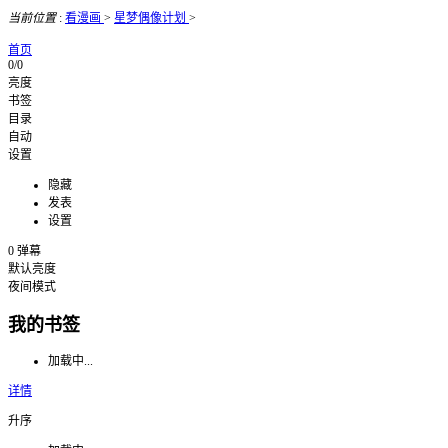
当前位置
:
看漫画
>
星梦偶像计划
>
首页
0/0
亮度
书签
目录
自动
设置
隐藏
发表
设置
0
弹幕
默认亮度
夜间模式
我的书签
加载中...
详情
升序