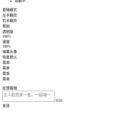
加载中...
卷轴模式
左手翻页
右手翻页
帮助
透明度
100%
速度
100%
弹幕头像
恢复默认
菜单
菜单
菜单
菜单
反馈报错
0/20
发送