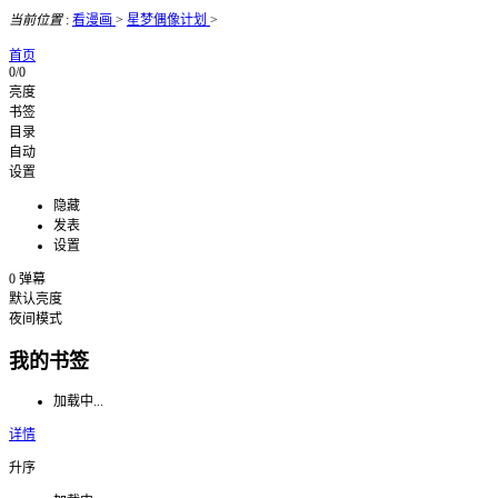
当前位置
:
看漫画
>
星梦偶像计划
>
首页
0/0
亮度
书签
目录
自动
设置
隐藏
发表
设置
0
弹幕
默认亮度
夜间模式
我的书签
加载中...
详情
升序