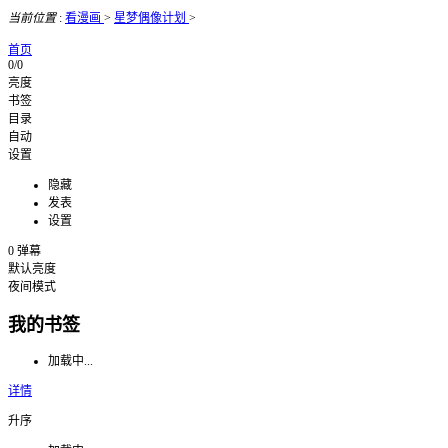
当前位置
:
看漫画
>
星梦偶像计划
>
首页
0/0
亮度
书签
目录
自动
设置
隐藏
发表
设置
0
弹幕
默认亮度
夜间模式
我的书签
加载中...
详情
升序