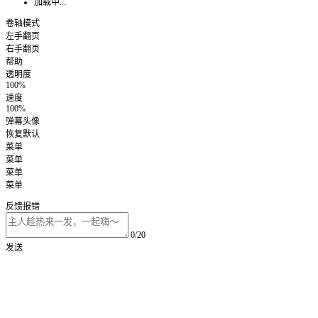
加载中...
卷轴模式
左手翻页
右手翻页
帮助
透明度
100%
速度
100%
弹幕头像
恢复默认
菜单
菜单
菜单
菜单
反馈报错
0/20
发送