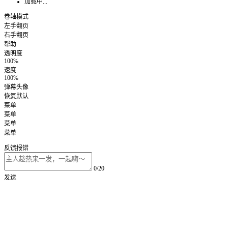
加载中...
卷轴模式
左手翻页
右手翻页
帮助
透明度
100%
速度
100%
弹幕头像
恢复默认
菜单
菜单
菜单
菜单
反馈报错
0/20
发送