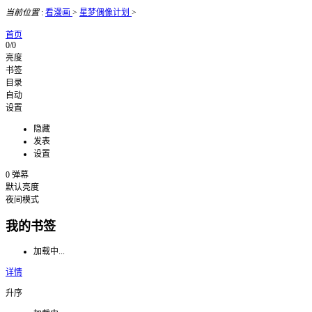
当前位置
:
看漫画
>
星梦偶像计划
>
首页
0/0
亮度
书签
目录
自动
设置
隐藏
发表
设置
0
弹幕
默认亮度
夜间模式
我的书签
加载中...
详情
升序