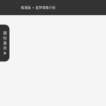
看漫画
>
星梦偶像计划
猜
你
喜
欢