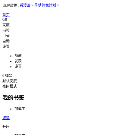
当前位置
:
看漫画
>
星梦偶像计划
>
首页
0/0
亮度
书签
目录
自动
设置
隐藏
发表
设置
0
弹幕
默认亮度
夜间模式
我的书签
加载中...
详情
升序