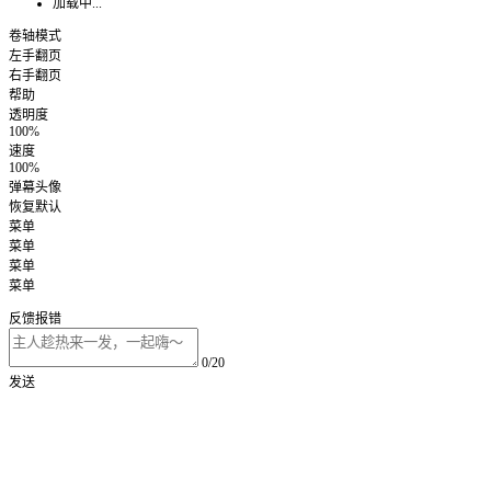
加载中...
卷轴模式
左手翻页
右手翻页
帮助
透明度
100%
速度
100%
弹幕头像
恢复默认
菜单
菜单
菜单
菜单
反馈报错
0/20
发送