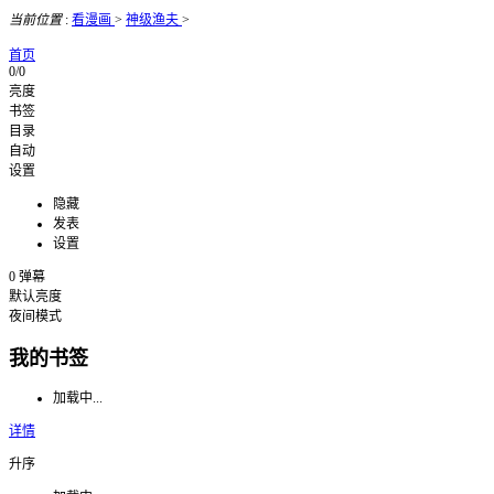
当前位置
:
看漫画
>
神级渔夫
>
首页
0/0
亮度
书签
目录
自动
设置
隐藏
发表
设置
0
弹幕
默认亮度
夜间模式
我的书签
加载中...
详情
升序