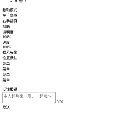
加载中...
卷轴模式
左手翻页
右手翻页
帮助
透明度
100%
速度
100%
弹幕头像
恢复默认
菜单
菜单
菜单
菜单
反馈报错
0/20
发送