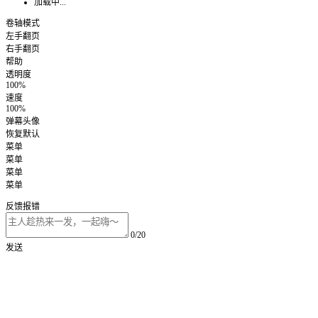
加载中...
卷轴模式
左手翻页
右手翻页
帮助
透明度
100%
速度
100%
弹幕头像
恢复默认
菜单
菜单
菜单
菜单
反馈报错
0/20
发送