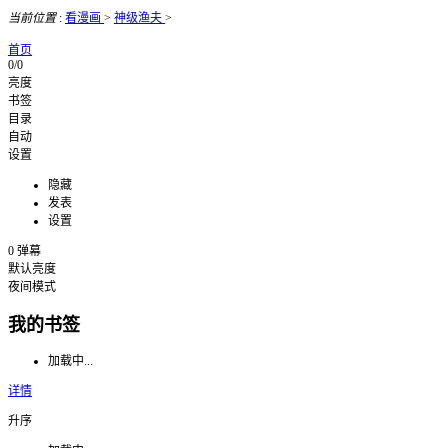
当前位置
:
看漫画
>
神级渔夫
>
首页
0/0
亮度
书签
目录
自动
设置
隐藏
发表
设置
0
弹幕
默认亮度
夜间模式
我的书签
加载中...
详情
升序