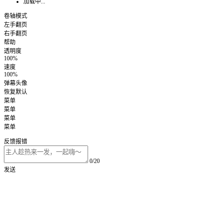
加载中...
卷轴模式
左手翻页
右手翻页
帮助
透明度
100%
速度
100%
弹幕头像
恢复默认
菜单
菜单
菜单
菜单
反馈报错
0/20
发送