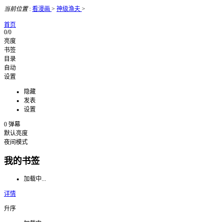
当前位置
:
看漫画
>
神级渔夫
>
首页
0/0
亮度
书签
目录
自动
设置
隐藏
发表
设置
0
弹幕
默认亮度
夜间模式
我的书签
加载中...
详情
升序