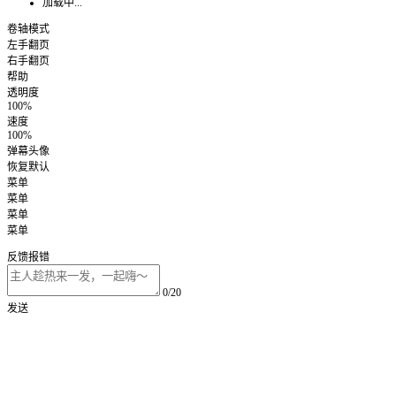
加载中...
卷轴模式
左手翻页
右手翻页
帮助
透明度
100%
速度
100%
弹幕头像
恢复默认
菜单
菜单
菜单
菜单
反馈报错
0/20
发送