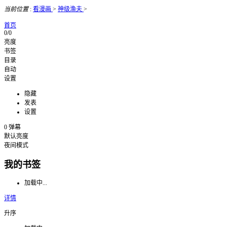
当前位置
:
看漫画
>
神级渔夫
>
首页
0/0
亮度
书签
目录
自动
设置
隐藏
发表
设置
0
弹幕
默认亮度
夜间模式
我的书签
加载中...
详情
升序