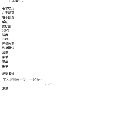
加载中...
卷轴模式
左手翻页
右手翻页
帮助
透明度
100%
速度
100%
弹幕头像
恢复默认
菜单
菜单
菜单
菜单
反馈报错
0/20
发送