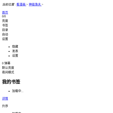
当前位置
:
看漫画
>
神级渔夫
>
首页
0/0
亮度
书签
目录
自动
设置
隐藏
发表
设置
0
弹幕
默认亮度
夜间模式
我的书签
加载中...
详情
升序