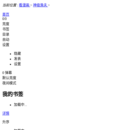
当前位置
:
看漫画
>
神级渔夫
>
首页
0/0
亮度
书签
目录
自动
设置
隐藏
发表
设置
0
弹幕
默认亮度
夜间模式
我的书签
加载中...
详情
升序