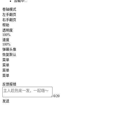
加载中...
卷轴模式
左手翻页
右手翻页
帮助
透明度
100%
速度
100%
弹幕头像
恢复默认
菜单
菜单
菜单
菜单
反馈报错
0/20
发送