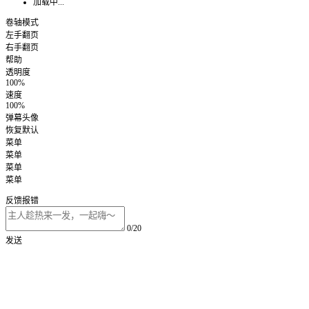
加载中...
卷轴模式
左手翻页
右手翻页
帮助
透明度
100%
速度
100%
弹幕头像
恢复默认
菜单
菜单
菜单
菜单
反馈报错
0/20
发送