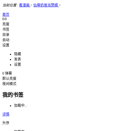
当前位置
:
看漫画
>
仙尊奶爸当赘婿
>
首页
0/0
亮度
书签
目录
自动
设置
隐藏
发表
设置
0
弹幕
默认亮度
夜间模式
我的书签
加载中...
详情
升序